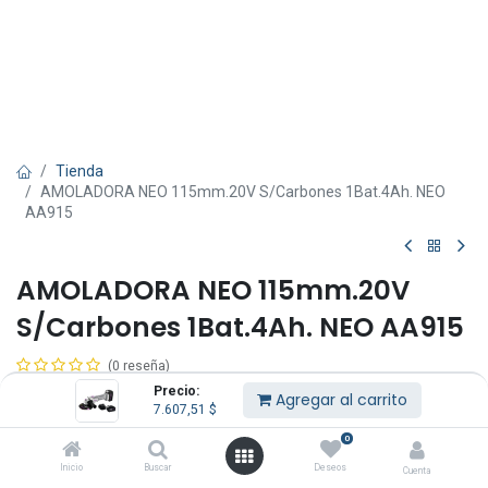
Tienda
AMOLADORA NEO 115mm.20V S/Carbones 1Bat.4Ah. NEO
AA915
AMOLADORA NEO 115mm.20V
S/Carbones 1Bat.4Ah. NEO AA915
(0 reseña)
Precio:
RPM: : 0 ~ 9000/min
Agregar al carrito
7.607,51
$
Capacidad 115mm 4”1/2
Tensión máxima: 20V
0
Batería 4Ah
Inicio
Buscar
Deseos
Cuenta
Cargador 3Ah