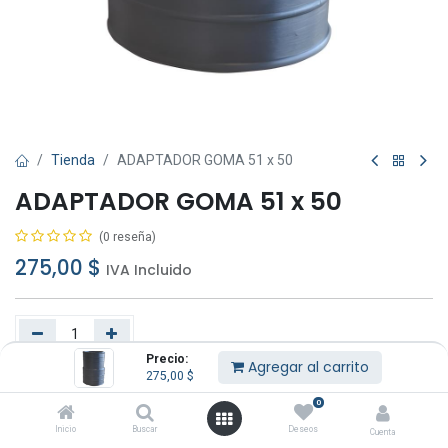
Tienda
ADAPTADOR GOMA 51 x 50
ADAPTADOR GOMA 51 x 50
(0 reseña)
275,00
$
IVA Incluido
Precio:
Agregar al carrito
275,00
$
Agregar al carrito
Comprar ahora
0
Añadir a lista de deseos
Inicio
Buscar
Deseos
Cuenta