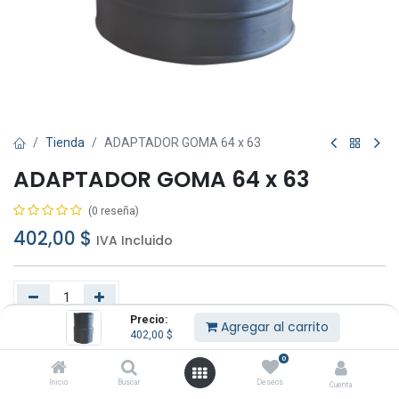
Tienda
ADAPTADOR GOMA 64 x 63
ADAPTADOR GOMA 64 x 63
(0 reseña)
402,00
$
IVA Incluido
Precio:
Agregar al carrito
402,00
$
Agregar al carrito
Comprar ahora
0
Añadir a lista de deseos
Inicio
Buscar
Deseos
Cuenta