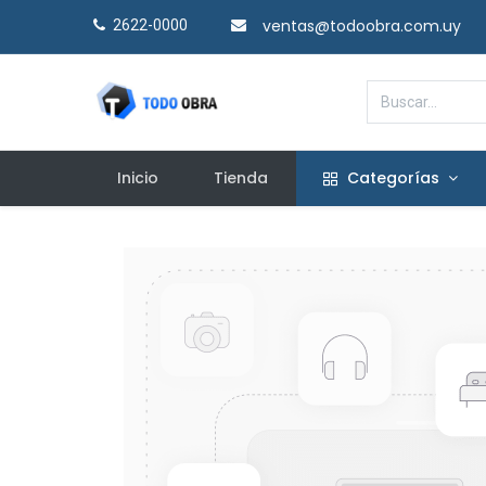
ventas@todoobra.com.uy
2622-0000​
Inicio
Tienda
Categorías