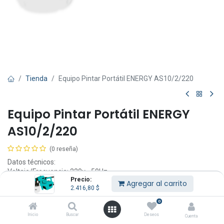
Tienda
Equipo Pintar Portátil ENERGY AS10/2/220
Equipo Pintar Portátil ENERGY
AS10/2/220
(0 reseña)
Datos técnicos:
Voltaje/Frecuencia: 220v - 50Hz.
Precio:
Potencia: 600w.
Agregar al carrito
2.416,80
$
Presión de trabajo: 1,5 - 3,0 PSI.
Caudal de aire: 1300L/min.
0
Diámetro de la boquilla: 1,8mm - 2,6mm.
Inicio
Buscar
Deseos
Cuenta
Ancho de pintado: