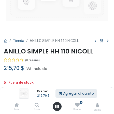
Tienda
ANILLO SIMPLE HH 110 NICOLL
ANILLO SIMPLE HH 110 NICOLL
(0 reseña)
215,70
$
IVA Incluido
Fuera de stock
Reciba una notificación cuando vuelva a estar
Precio:
Agregar al carrito
disponible
215,70
$
0
Guardar para más tarde
Inicio
Buscar
Deseos
Cuenta