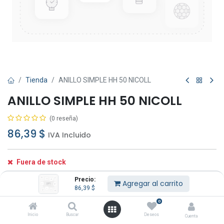
Tienda
ANILLO SIMPLE HH 50 NICOLL
ANILLO SIMPLE HH 50 NICOLL
(0 reseña)
86,39
$
IVA Incluido
Fuera de stock
Reciba una notificación cuando vuelva a estar
Precio:
Agregar al carrito
disponible
86,39
$
0
Guardar para más tarde
Inicio
Buscar
Deseos
Cuenta