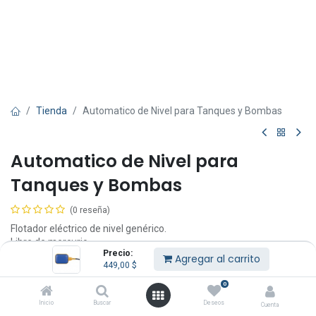
Tienda
Automatico de Nivel para Tanques y Bombas
Automatico de Nivel para
Tanques y Bombas
(0 reseña)
Flotador eléctrico de nivel genérico.
Libre de mercurio.
Precio:
Función llenado / vaciado de tanque.
Agregar al carrito
449,00
$
Voltaje / frecuencia: 250V AC, 50/60Hz.
Corriente nominal: 10 A.
0
Grado de protección: IP 68.
Inicio
Buscar
Deseos
Cuenta
Máx. temperatura de trabajo: 55°.