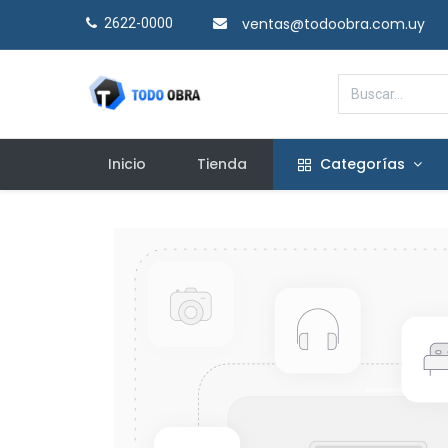
ventas@todoobra.com.uy
2622-0000​
Inicio
Tienda
Categorías