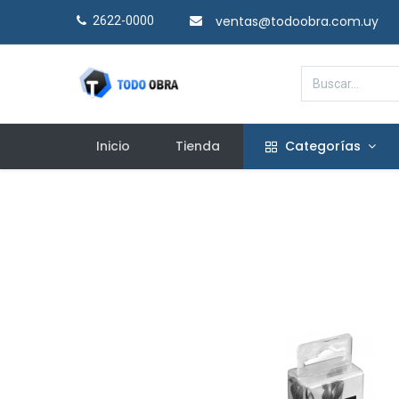
ventas@todoobra.com.uy
2622-0000​
Inicio
Tienda
Categorías