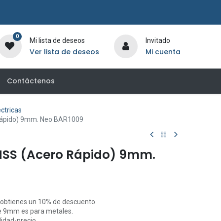
0
Mi lista de deseos
Invitado
Ver lista de deseos
Mi cuenta
Contáctenos
ctricas
Rápido) 9mm. Neo BAR1009
HSS (Acero Rápido) 9mm.
 obtienes un 10% de descuento.
e 9mm es para metales.
idad-precio.