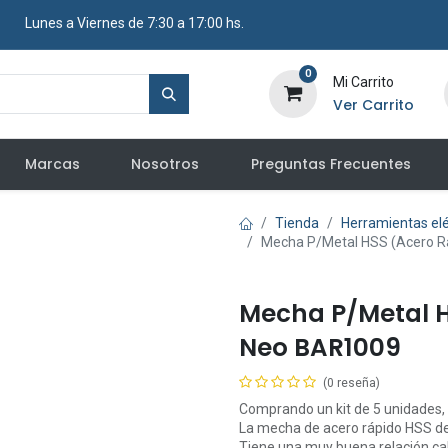
​ Lunes a Viernes de 7:30 a 17:00 hs.
0
Mi Carrito
Ver Carrito
Marcas
Nosotros
Preguntas Frecuentes
Tienda
Herramientas elé
Mecha P/Metal HSS (Acero 
Mecha P/Metal 
Neo BAR1009
(0 reseña)
Comprando un kit de 5 unidades,
La mecha de acero rápido HSS d
Tiene una muy buena relación cal