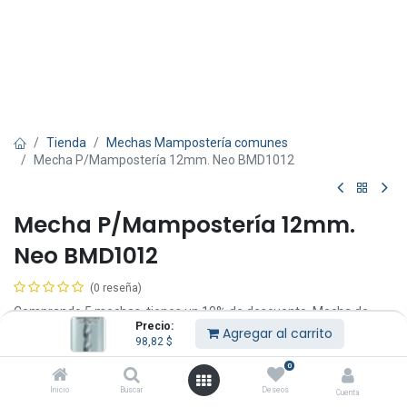
Tienda
Mechas Mampostería comunes
Mecha P/Mampostería 12mm. Neo BMD1012
Mecha P/Mampostería 12mm.
Neo BMD1012
(0 reseña)
Comprando 5 mechas, tienes un 10% de descuento. Mecha de
Precio:
mampostería de 12 mm. x 150 mm. de largo Neo.
Agregar al carrito
98,82
$
98,82
$
IVA Incluido
0
Inicio
Buscar
Deseos
Cuenta