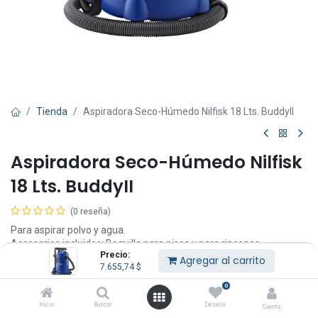
Tienda
Aspiradora Seco-Húmedo Nilfisk 18 Lts. BuddyII
Aspiradora Seco-Húmedo Nilfisk
18 Lts. BuddyII
(0 reseña)
Para aspirar polvo y agua.
Accesorios incluidos: Boquilla para pisos y para rincones.
Precio:
Agregar al carrito
7.655,74
$
Uso doméstico.
0
7.655,74
$
IVA Incluido
Inicio
Buscar
Deseos
Cuenta