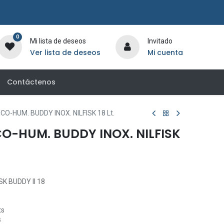
0
Mi lista de deseos
Invitado
Ver lista de deseos
Mi cuenta
Contáctenos
O-HUM. BUDDY INOX. NILFISK 18 Lt.
O-HUM. BUDDY INOX. NILFISK
K BUDDY II 18
ts
s