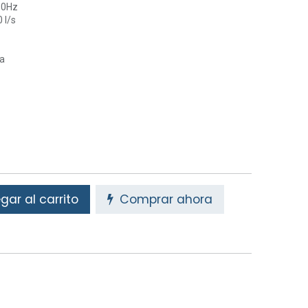
60Hz
 l/s
ra
ar al carrito
Comprar ahora