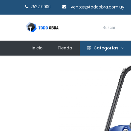
ventas@todoobra.com.uy
2622-0000​
Inicio
Tienda
Categorías