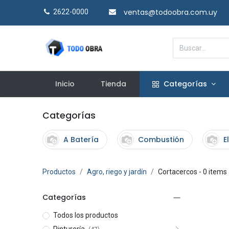
ventas@todoobra.com.uy
2622-0000​
Inicio
Tienda
Categorías
Categorías
A Batería
Combustión
E
Productos
Agro, riego y jardín
Cortacercos
- 0 items
Categorías
Todos los productos
Pinturería