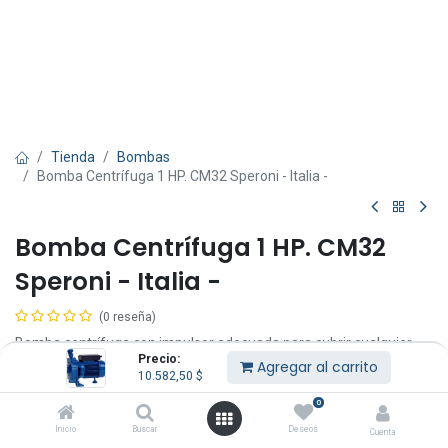
Tienda
Bombas
Bomba Centrífuga 1 HP. CM32 Speroni - Italia -
Bomba Centrífuga 1 HP. CM32
Speroni - Italia -
(0 reseña)
Bomba centrífuga con impulsor adecuada para cubrir cualquier
Precio:
requerimiento pequeño, mediano y/o grande.
Agregar al carrito
10.582,50
$
Apta para uso doméstico, agrícola, industria, riego, etc.
0
Garantía: 1 año.
Inicio
Buscar
Deseos
Cuenta