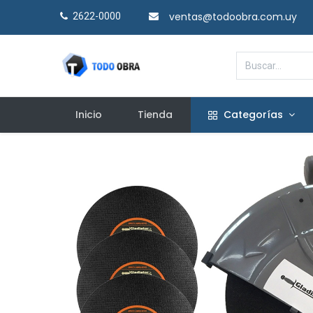
ventas@todoobra.com.uy
2622-0000​
Inicio
Tienda
Categorías