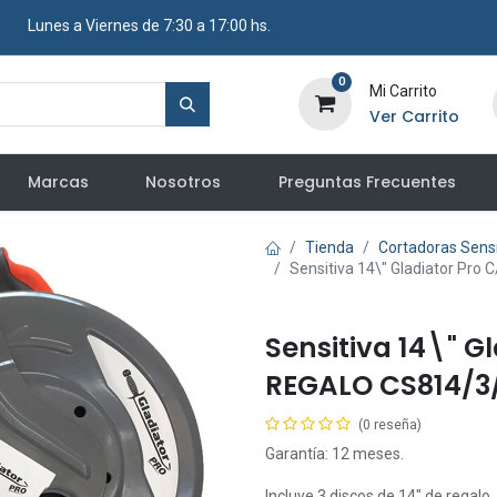
​ Lunes a Viernes de 7:30 a 17:00 hs.
0
Mi Carrito
Ver Carrito
Marcas
Nosotros
Preguntas Frecuentes
Tienda
Cortadoras Sensi
Sensitiva 14\" Gladiator Pr
Sensitiva 14\" G
REGALO CS814/3
(0 reseña)
Garantía: 12 meses.
Incluye 3 discos de 14" de regalo.