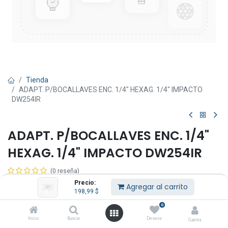
Tienda
ADAPT. P/BOCALLAVES ENC. 1/4" HEXAG. 1/4" IMPACTO
DW254IR
ADAPT. P/BOCALLAVES ENC. 1/4"
HEXAG. 1/4" IMPACTO DW254IR
(0 reseña)
Precio:
198,99
$
Agregar al carrito
IVA Incluido
198,99
$
0
Inicio
Buscar
Deseos
Cuenta