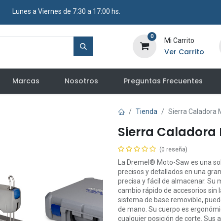
​ Lunes a Viernes de 7:30 a 17:00 hs.
0
Mi Carrito
Ver Carrito
Marcas
Nosotros
Preguntas Frecuentes
Tienda
Sierra Caladora
Sierra Calador
(0 reseña)
La Dremel® Moto-Saw es una solu
precisos y detallados en una gran
precisa y fácil de almacenar. Su
cambio rápido de accesorios sin l
sistema de base removible, pued
de mano. Su cuerpo es ergonómic
cualquier posición de corte. Sus a