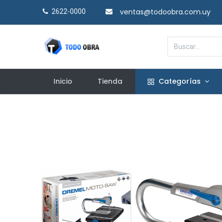
ventas@todoobra.com.uy
2622-0000​
Inicio
Tienda
Categorías