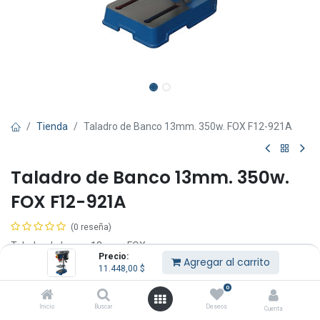
Tienda
Taladro de Banco 13mm. 350w. FOX F12-921A
Taladro de Banco 13mm. 350w.
FOX F12-921A
(0 reseña)
Taladro de banco 13 mm, FOX.
Precio:
Agregar al carrito
11.448,00
$
Este taladro de banco de pequeñas dimensiones asegura una alta
fiabilidad. Es ideal para pequeños trabajos de taladrado.
0
Inicio
Buscar
Deseos
Cuenta
Equipamiento de serie: