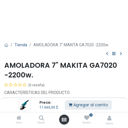
Tienda
AMOLADORA 7" MAKITA GA7020 -2200w.
AMOLADORA 7" MAKITA GA7020
-2200w.
(0 reseña)
CARACTERÍSTICAS DEL PRODUCTO
Precio:
Amoladora Angular 180mm-2200w GA7020
Agregar al carrito
11.660,00
$
– Potencia: 2.200 W
– Revoluciones por minuto: 8.500
0
– Rosca del husillo: M14
Inicio
Buscar
Deseos
Cuenta
– Diámetro del disco: 180 mm. (7″)