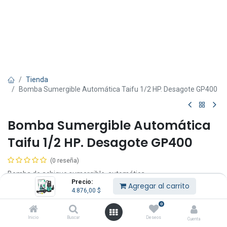
Tienda
Bomba Sumergible Automática Taifu 1/2 HP. Desagote GP400
Bomba Sumergible Automática
Taifu 1/2 HP. Desagote GP400
(0 reseña)
Bomba de achique sumergible, automática.
Precio:
Ideal para el vaciado de pozos, piscinas, terrenos.
Agregar al carrito
4.876,00
$
Excelente relación calidad - precio.
0
4.876,00
$
IVA Incluido
Inicio
Buscar
Deseos
Cuenta