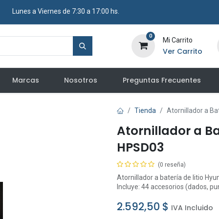
​ Lunes a Viernes de 7:30 a 17:00 hs.
0
Mi Carrito
Ver Carrito
Marcas
Nosotros
Preguntas Frecuentes
Tienda
Atornillador a Ba
Atornillador a Ba
HPSD03
(0 reseña)
Atornillador a batería de litio Hy
Incluye: 44 accesorios (dados, pu
2.592,50
$
IVA Incluido