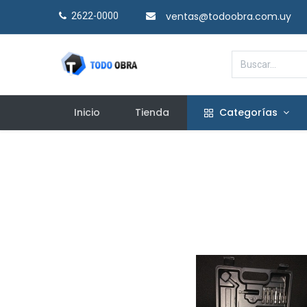
ventas@todoobra.com.uy
2622-0000​
Inicio
Tienda
Categorías