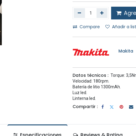
Agreg
Compare
Añadir a li
Makita
Datos técnicos :
Torque: 3,5N
Velocidad: 180rpm.
Batería de litio 1300mAh.
Luz led.
Linterna led.
Compartir :
Especificaciones
Reviews & Rating