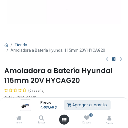
Tienda
Amoladora a Batería Hyundai 115mm 20V HYCAG20
Amoladora a Batería Hyundai
115mm 20V HYCAG20
(0 reseña)
Celda: (019-6318)
Precio:
HYCAG20.
Agregar al carrito
4.409,60
$
(No incluye batería ni cargador).
Voltaje: 20V.
0
Velocidad: 8500rpm.
Inicio
Buscar
Deseos
Cuenta
Tamaño de disco: 115mm.