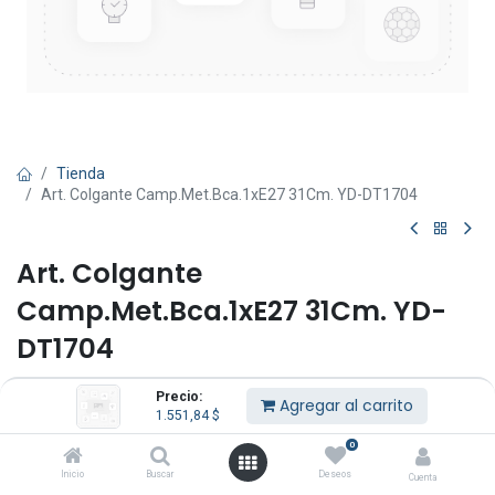
Tienda
Art. Colgante Camp.Met.Bca.1xE27 31Cm. YD-DT1704
Art. Colgante
Camp.Met.Bca.1xE27 31Cm. YD-
DT1704
(0 reseña)
Precio:
Agregar al carrito
1.551,84
$
1.551,84
$
IVA Incluido
0
Inicio
Buscar
Deseos
Cuenta