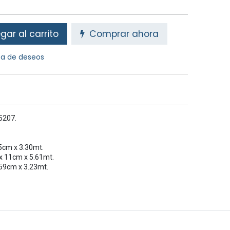
ar al carrito
Comprar ahora
sta de deseos
5207.
5cm x 3.30mt.
x 11cm x 5.61mt.
59cm x 3.23mt.