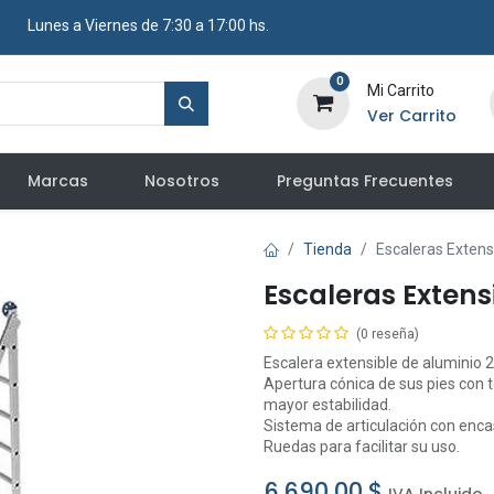
​ Lunes a Viernes de 7:30 a 17:00 hs.
0
Mi Carrito
Ver Carrito
Marcas
Nosotros
Preguntas Frecuentes
Tienda
Escaleras Extens
Escaleras Extens
(0 reseña)
Escalera extensible de aluminio 
Apertura cónica de sus pies con 
mayor estabilidad.
Sistema de articulación con enca
Ruedas para facilitar su uso.
6.690,00
$