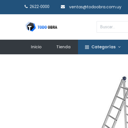
ventas@todoobra.com.uy
2622-0000​
Inicio
Tienda
Categorías