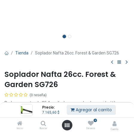
Tienda
Soplador Nafta 26cc. Forest & Garden SG726
Soplador Nafta 26cc. Forest &
Garden SG726
(0 reseña)
Poderoso motor de 25.4cc cilindro cromado y larga vida útil.
Precio:
Arranque fácil.
Agregar al carrito
7.165,60
$
Cilindrada 25.4cc.
Máx velocidad aire 180km/h.
0
Máx volumen aire 0.17m3/min - 6CFM.
Inicio
Buscar
Deseos
Cuenta
Peso 4.5kg.