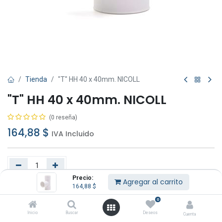
Tienda
"T" HH 40 x 40mm. NICOLL
"T" HH 40 x 40mm. NICOLL
(0 reseña)
164,88
$
IVA Incluido
Precio:
Agregar al carrito
164,88
$
Agregar al carrito
Comprar ahora
0
Añadir a lista de deseos
Inicio
Buscar
Deseos
Cuenta