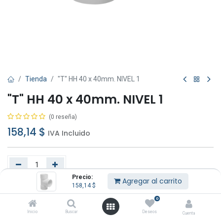
Tienda
"T" HH 40 x 40mm. NIVEL 1
"T" HH 40 x 40mm. NIVEL 1
(0 reseña)
158,14
$
IVA Incluido
Precio:
Agregar al carrito
158,14
$
Agregar al carrito
Comprar ahora
0
Añadir a lista de deseos
Inicio
Buscar
Deseos
Cuenta