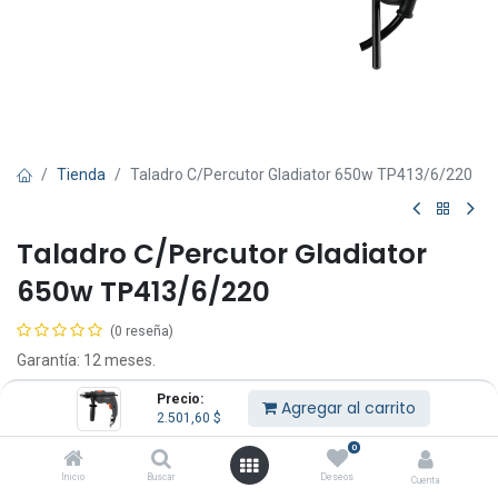
Tienda
Taladro C/Percutor Gladiator 650w TP413/6/220
Taladro C/Percutor Gladiator
650w TP413/6/220
(0 reseña)
Garantía: 12 meses.
Precio:
Contenido:
Agregar al carrito
2.501,60
$
1 taladro percutor.
1 tope de profundidad.
0
1 mango lateral.
Inicio
Buscar
Deseos
Cuenta
1 llave de mandril.