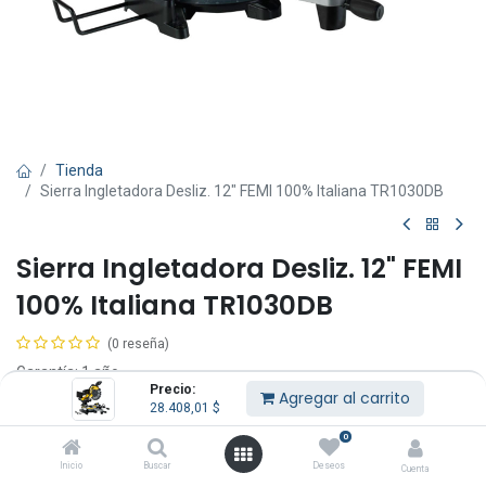
Tienda
Sierra Ingletadora Desliz. 12" FEMI 100% Italiana TR1030DB
Sierra Ingletadora Desliz. 12" FEMI
100% Italiana TR1030DB
(0 reseña)
Garantía: 1 año.
Precio:
Agregar al carrito
28.408,01
$
Doble guía superior para una mejor rigidez en el cabezal.
Apoyo de la pieza deslizante.
0
Inicio
Buscar
Deseos
28.408,01
$
Cuenta
IVA Incluido