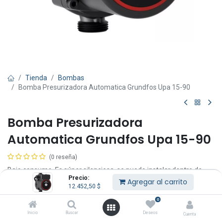
Tienda
Bombas
Bomba Presurizadora Automatica Grundfos Upa 15-90
Bomba Presurizadora
Automatica Grundfos Upa 15-90
(0 reseña)
Bajo consumo. Es súper silenciosa, se puede instalar dentro de
Precio:
baños, cocinas, etc. Su instalación es fácil, ideal para baños y
Agregar al carrito
12.452,50
$
cocinas con poca presión. Aumenta 1 Kg/Cm2 la presión existente
de la cañería, es completamente automática. Es ideal para
0
calentadores solares ya que soporta hasta 95 °C.
Inicio
Buscar
Deseos
Cuenta