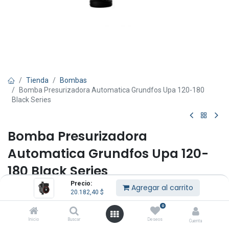
Tienda
Bombas
Bomba Presurizadora Automatica Grundfos Upa 120-180
Black Series
Bomba Presurizadora
Automatica Grundfos Upa 120-
180 Black Series
Precio:
Agregar al carrito
(0 reseña)
20.182,40
$
Qmax: 4 m3/h.
0
Hmax: 12 m.c.a.
Inicio
Buscar
Deseos
Cuenta