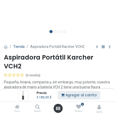
Tienda
Aspiradora Portátil Karcher VCH2
Aspiradora Portátil Karcher
VCH2
(0 reseña)
Pequeña, liviana, compacta y, sin embargo, muy potente, nuestra
aspiradora de mano a batería VCH 2 tiene una buena figura
durante la limpieza diaria con aspiradora. Las migas, el polvo o el
Precio:
Agregar al carrito
pelo en los muebles y pisos o en los automóviles no tienen
3.180,00
$
ninguna posibilidad, ya que la pequeña central eléctrica siempre
0
está lista para solucionar rápidamente el problema.
Inicio
Buscar
Deseos
Cuenta