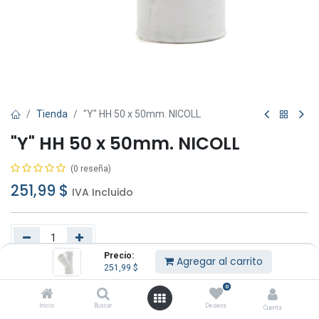
Tienda
"Y" HH 50 x 50mm. NICOLL
"Y" HH 50 x 50mm. NICOLL
(0 reseña)
251,99
$
IVA Incluido
Precio:
Agregar al carrito
251,99
$
Agregar al carrito
Comprar ahora
0
Añadir a lista de deseos
Inicio
Buscar
Deseos
Cuenta