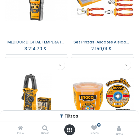
MEDIDOR DIGITAL TEMPERATURA HUMEDAD INGCO HETHT01
Set Pinzas-Alicates Aislados Electricista Ingco HKTV01P051
3.214,70
$
2.150,01
$
Filtros
0
Inicio
Buscar
Deseos
Cuenta