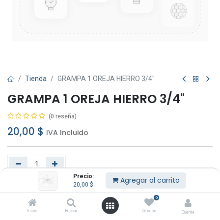
Tienda
GRAMPA 1 OREJA HIERRO 3/4"
GRAMPA 1 OREJA HIERRO 3/4"
(0 reseña)
20,00
$
IVA Incluido
Precio:
Agregar al carrito
20,00
$
Agregar al carrito
Comprar ahora
0
Añadir a lista de deseos
Inicio
Buscar
Deseos
Cuenta