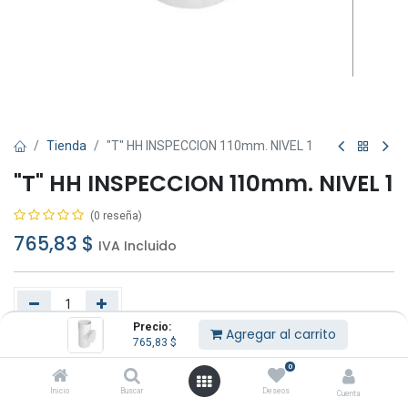
Tienda
"T" HH INSPECCION 110mm. NIVEL 1
"T" HH INSPECCION 110mm. NIVEL 1
(0 reseña)
765,83
$
IVA Incluido
Precio:
Agregar al carrito
765,83
$
Agregar al carrito
Comprar ahora
0
Añadir a lista de deseos
Inicio
Buscar
Deseos
Cuenta