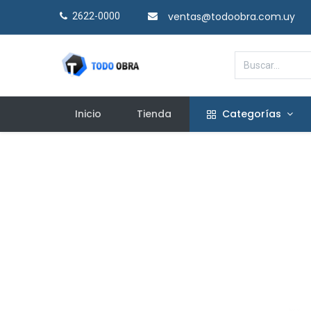
ventas@todoobra.com.uy
2622-0000​
Inicio
Tienda
Categorías