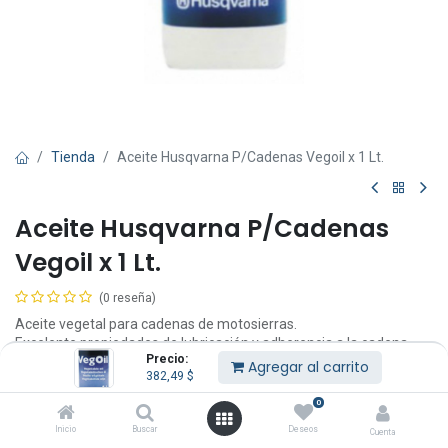
Tienda
Aceite Husqvarna P/Cadenas Vegoil x 1 Lt.
Aceite Husqvarna P/Cadenas
Vegoil x 1 Lt.
(0 reseña)
Aceite vegetal para cadenas de motosierras.
Excelente propiedades de lubricación y adherencia a la cadena.
Precio:
Envase de 1 Lt.
Agregar al carrito
382,49
$
Excelente propiedades lubricantes.
0
Aceite para cadena de motosierras.
Inicio
Buscar
Deseos
Cuenta
Lubricante cadena.