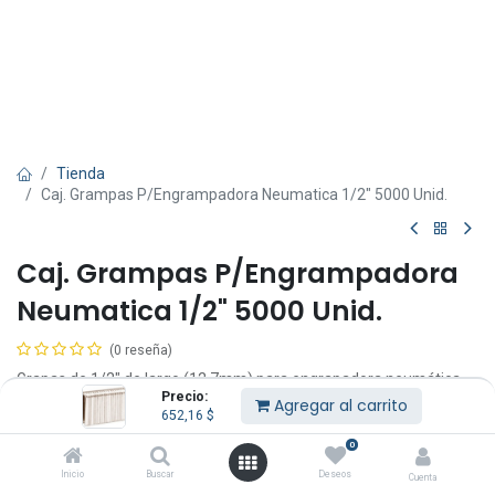
Tienda
Caj. Grampas P/Engrampadora Neumatica 1/2" 5000 Unid.
Caj. Grampas P/Engrampadora
Neumatica 1/2" 5000 Unid.
(0 reseña)
Grapas de 1/2" de largo (12,7mm) para engrapadora neumática
Precio:
Truper.
Agregar al carrito
652,16
$
652,16
$
IVA Incluido
0
Inicio
Buscar
Deseos
Cuenta