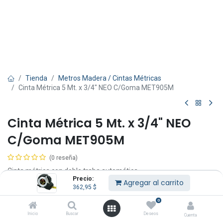
Tienda
Metros Madera / Cintas Métricas
Cinta Métrica 5 Mt. x 3/4" NEO C/Goma MET905M
Cinta Métrica 5 Mt. x 3/4" NEO
C/Goma MET905M
(0 reseña)
Cinta métrica con doble traba automática.
Precio:
Nylon coat (10 veces más de vida útil).
Agregar al carrito
362,95
$
Carcasa de acero inoxidable.
Punta magnética.
0
MET 905 M 5 mts x 19mm.
Inicio
Buscar
Deseos
Cuenta
MET 905 MP 5 mts x 19mm.