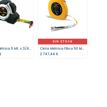
SIN STOCK
Cinta Métrica 5 Mt. x 3/4" NEO C/Goma MET905M
Cinta Métrica Fibra 50 Mt. x 13mm KOMELON FUN50E/E
regar al carrito
$
2.747,44
$