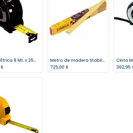
Cinta MÈtrica 8 Mt. x 25mm WURTH
Metro de madera Stabila mod. 607
regar al carrito
Agregar al carrito
Ag
$
725,00
$
362,95