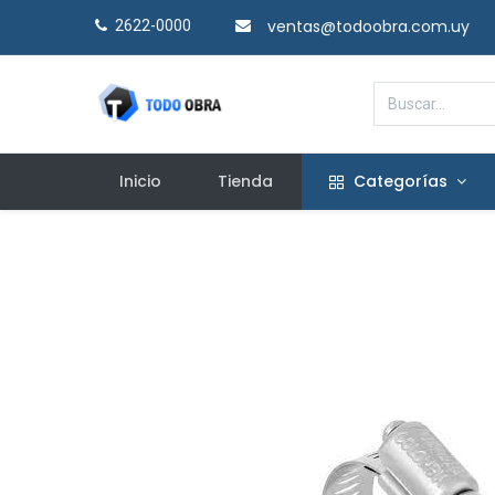
ventas@todoobra.com.uy
2622-0000​
Inicio
Tienda
Categorías