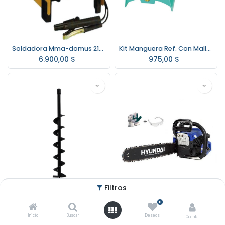
Soldadora Mma-domus 210 Deca
Kit Manguera Ref. Con Malla 21 Mt. + puntero y acople 79322/949
6.900,00
$
975,00
$
Filtros
0
Mecha para Pocera 100mmx80cm
Motosierra Hyundai Espada 18 45 Cc. 2,4hp Calidad Garantia
Inicio
Buscar
Deseos
Cuenta
1.742,50
$
3.995,00
$