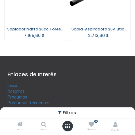
Soplador Nafta 26cc. Forest & Garden SG726
Sopla-Aspiradora 20v. Litio Hyundai SIN Bat. ni Cargador
7.165,60
$
2.713,60
$
Enlaces de Interés
Inicio
Nosotros
Productos
Preguntas frecuentes
Contáctenos
Filtros
0
Horario
Inicio
Buscar
Deseos
Cuenta