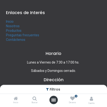
Enlaces de Interés
Inicio
Nosotros
Productos
Preguntas frecuentes
Contáctenos
Horario
Lunes a Viernes de 7:30 a 17:00 hs.
Sábados y Domingos cerrado.
Dirección
Francisco Llambí 1439, Montevideo
Filtros
0
Contacte con nosotros
Inicio
Buscar
Deseos
Cuenta