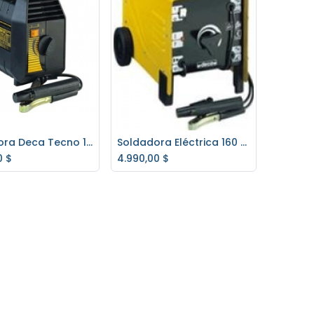
Soldadora Deca Tecno 165T 140 Amp.
Soldadora Eléctrica 160 A. Domus Deca 171E
regar al carrito
Agregar al carrito
0
$
4.990,00
$