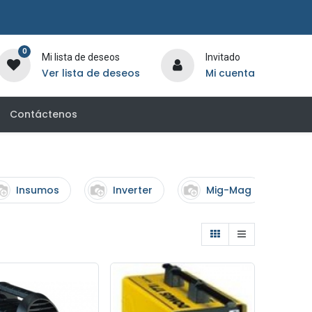
0
Mi lista de deseos
Invitado
Ver lista de deseos
Mi cuenta
Contáctenos
Insumos
Inverter
Mig-Mag
T