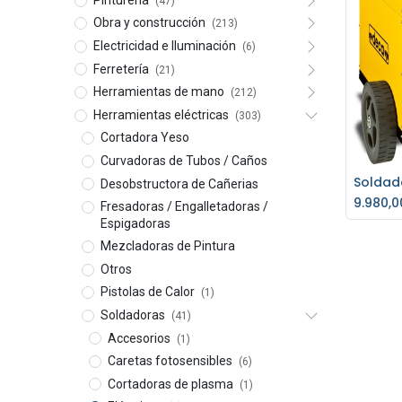
(47)
Obra y construcción
(213)
Electricidad e Iluminación
(6)
Ferretería
(21)
Herramientas de mano
(212)
Herramientas eléctricas
(303)
Cortadora Yeso
Curvadoras de Tubos / Caños
Desobstructora de Cañerias
Ag
9.980,0
Fresadoras / Engalletadoras /
Espigadoras
Mezcladoras de Pintura
Otros
Pistolas de Calor
(1)
Soldadoras
(41)
Accesorios
(1)
Caretas fotosensibles
(6)
Cortadoras de plasma
(1)