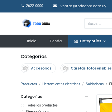
ventas@todoobra.com.uy
2622-0000​
Inicio
Tienda
Categorías
Categorías
Accesorios
Caretas fotosensibles
Productos
Herramientas eléctricas
Soldadoras
E
Categorías
Todos los productos
Pinturería