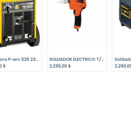
Soldadora P-arc 526 230/400v 260 Amp. Deca
SOLDADOR ELECTRICO T/PISTOLA SE720 GLADIATOR
regar al carrito
Agregar al carrito
Ag
0
$
2.295,00
$
2.290,0