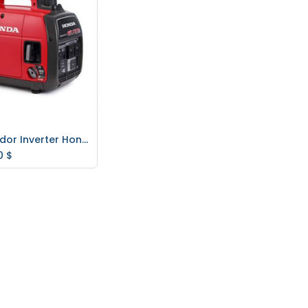
Generador Inverter Honda 2,2 Kva. EU22I
regar al carrito
0
$