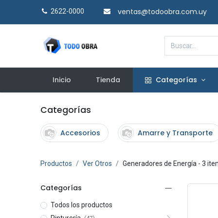
ventas@todoobra.com.uy
2622-0000​
Inicio
Tienda
Categorías
Categorías
Accesorios
Amarre y Transporte
Productos
Ver Otros
Generadores de Energía
- 3 it
Categorías
Todos los productos
Pinturería