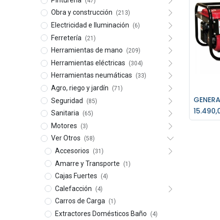
(47)
Obra y construcción
(213)
Electricidad e Iluminación
(6)
Ferretería
(21)
Herramientas de mano
(209)
Herramientas eléctricas
(304)
Herramientas neumáticas
(33)
Agro, riego y jardín
(71)
Seguridad
(85)
Ag
15.490,
Sanitaria
(65)
Motores
(3)
Ver Otros
(58)
Accesorios
(31)
Amarre y Transporte
(1)
Cajas Fuertes
(4)
Calefacción
(4)
Carros de Carga
(1)
Extractores Domésticos Baño
(4)