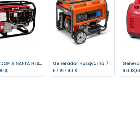
GENERADOR A NAFTA HESSEN 3,3KW 1 AÑO GARANTIA
Generador Husqvarna 7500w G8500P Gran Calidad !!!
regar al carrito
Agregar al carrito
Ag
00
$
57.197,60
$
61.013,6