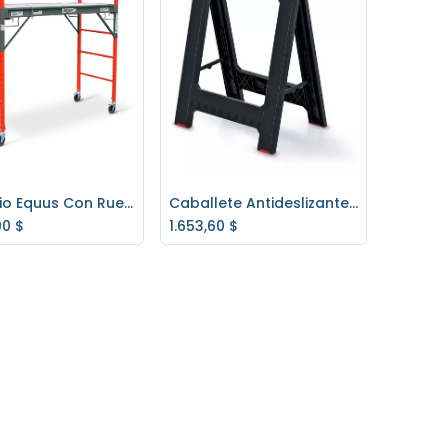
Andamio Equus Con Ruedas Y Frenos P/450Kg. -1,95 Mt. Altura
Caballete Antideslizante Titan Kistenberg
regar al carrito
Agregar al carrito
00
$
1.653,60
$