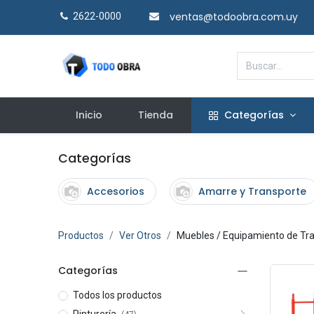
ventas@todoobra.com.uy
2622-0000​
Inicio
Tienda
Categorías
Categorías
Accesorios
Amarre y Transporte
Productos
Ver Otros
Muebles / Equipamiento de Tr
Categorías
Todos los productos
Pinturería