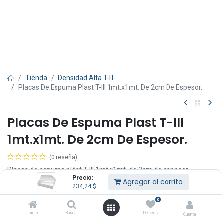
Tienda
Densidad Alta T-III
Placas De Espuma Plast T-III 1mt.x1mt. De 2cm De Espesor.
Placas De Espuma Plast T-III
1mt.x1mt. De 2cm De Espesor.
(0 reseña)
Placas de espuma plást T-III 1mt.x1mt. de 2cm de espesor.
Precio:
Se corta por pedido.
Agregar al carrito
234,24
$
El precio es por placa.
0
234,24
$
IVA Incluido
Inicio
Buscar
Deseos
Cuenta